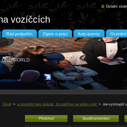
Úvodní strá
na vozíčcích
Rád podpořím
Zájem o práci
Auto-pomoc
Ocenění
T - ONE WORLD
Úvod
>
a pomohli nám ukázat, že patříme na jeden svět
>
ow-vystoupili 
Předchozí
Spustit prezentaci