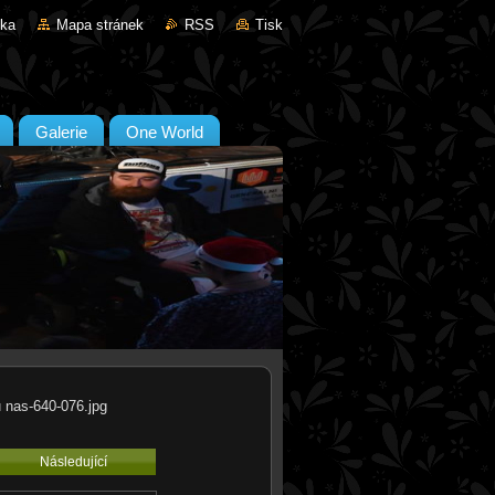
nka
Mapa stránek
RSS
Tisk
Galerie
One World
u nas-640-076.jpg
Následující