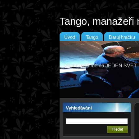
Tango, manažeři 
Úvod
Tango
Daruj hračku
všichni patříme na JEDEN SVĚ
Vyhledávání