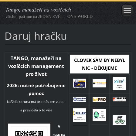
Tango, manažeři na vozíčcích
všichni patříme na JEDEN SVĚT - ONE WORLD
Daruj hračku
TANGO, manažeři na
ČLOVĚK SÁM BY NEBYL
vozíčcích management
NIC - DĚKUJEME
pro život
2026: nutně potřebujeme
pomoc
kařždá koruna má pro nás cen zlata -
a pravidelá o to více
V
mob.ba