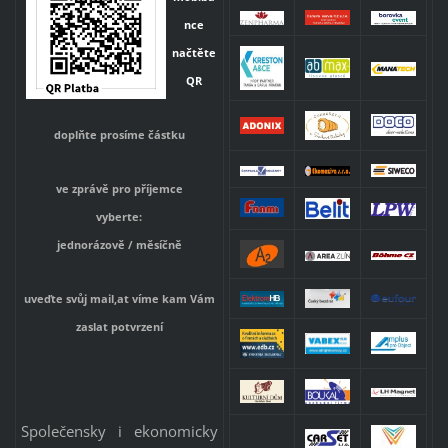
nce
načtěte
QR
doplňte prosíme částku
ve zprávě pro příjemce
vyberte:
jednorázově / měsíčně
uveďte svůj mail,at víme kam Vám
zaslat potvrzení
Společensky i ekonomicky