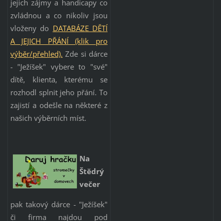
jejich zájmy a handicapy co
zvládnou a co nikoliv jsou
vloženy do
DATABÁZE DĚTÍ
A JEJICH PŘ
ÁNÍ (klik pro
výběr/přehled).
Zde si dárce
- "Ježíšek" vybere to "své"
dítě, klienta, kterému se
rozhodl splnit jeho přání. To
zajistí a odešle na některé z
našich výběrních míst.
Na
Štědrý
večer
pak takový dárce - "Ježíšek"
či firma najdou pod