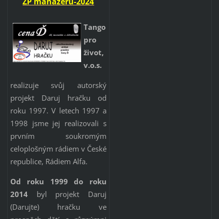
ZP manazeru-2024
Tang
o
pro
život,
v.o.s.
realizuje svůj autorský
projekt Daruj hračku od
roku 1997. V letech 1997 a
1998 jsme jej realizovali s
prvním soukromým
celoplošným rádiem v České
republice, Rádiem Alfa.
Od roku 1999 do roku
2014
byl projekt Daruj
(Darujte) hračku ve