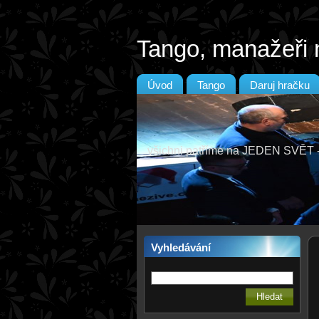
Tango, manažeři 
Úvod
Tango
Daruj hračku
všichni patříme na JEDEN SVĚ
Vyhledávání