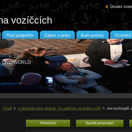
Úvodní strá
na vozíčcích
Rád podpořím
Zájem o práci
Auto-pomoc
Ocenění
T - ONE WORLD
Úvod
>
a pomohli nám ukázat, že patříme na jeden svět
>
ow-vystoupili 
Předchozí
Spustit prezentaci