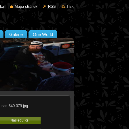
nka
Mapa stránek
RSS
Tisk
Galerie
One World
u nas-640-079.jpg
Následující