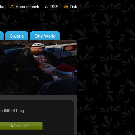
nka
Mapa stránek
RSS
Tisk
Galerie
One World
ra-640-011.jpg
Následující