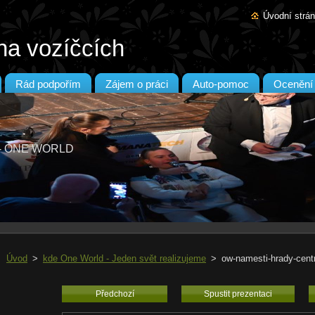
Úvodní strá
na vozíčcích
Rád podpořím
Zájem o práci
Auto-pomoc
Ocenění
T - ONE WORLD
Úvod
>
kde One World - Jeden svět realizujeme
>
ow-namesti-hrady-cent
Předchozí
Spustit prezentaci