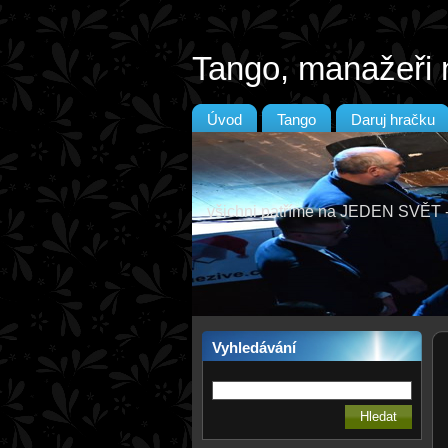
Tango, manažeři 
Úvod
Tango
Daruj hračku
všichni patříme na JEDEN SVĚ
Vyhledávání