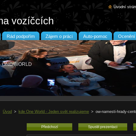
Úvodní strá
na vozíčcích
Rád podpořím
Zájem o práci
Auto-pomoc
Ocenění
T - ONE WORLD
Úvod
>
kde One World - Jeden svět realizujeme
>
ow-namesti-hrady-cent
Předchozí
Spustit prezentaci