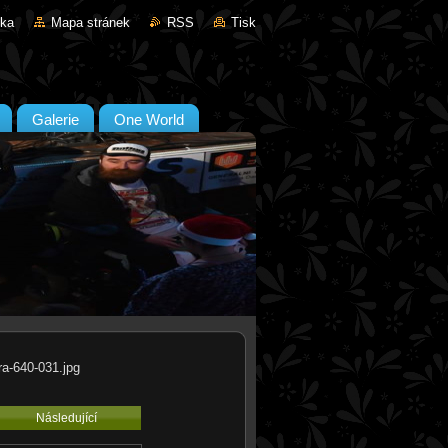
nka
Mapa stránek
RSS
Tisk
Galerie
One World
ra-640-031.jpg
Následující