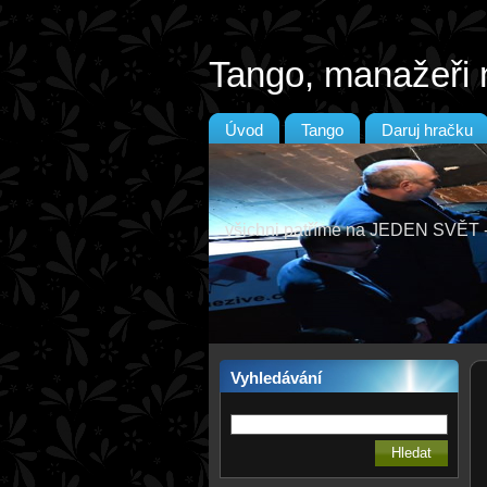
Tango, manažeři 
Úvod
Tango
Daruj hračku
všichni patříme na JEDEN SVĚ
Vyhledávání