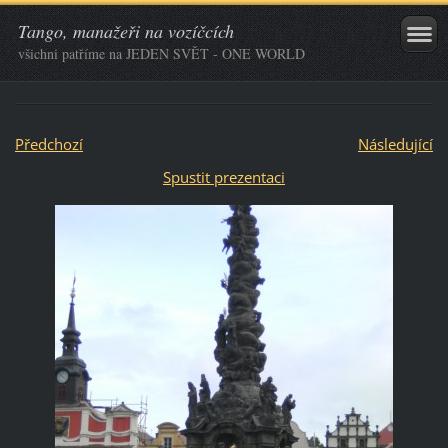
Tango, manažeři na vozíčcích
všichni patříme na JEDEN SVĚT - ONE WORLD
Předchozí
Následující
Spustit prezentaci