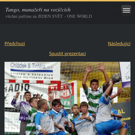
Tango, manažeři na vozíčcích
všichni patříme na JEDEN SVĚT - ONE WORLD
Předchozí
Následující
Spustit prezentaci