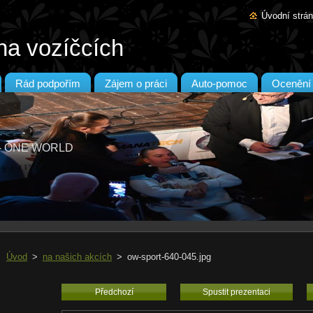
Úvodní strá
na vozíčcích
Rád podpořím
Zájem o práci
Auto-pomoc
Ocenění
T - ONE WORLD
Úvod
>
na našich akcích
>
ow-sport-640-045.jpg
Předchozí
Spustit prezentaci