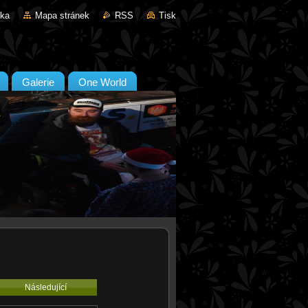
nka
Mapa stránek
RSS
Tisk
Galerie
One World
Následující