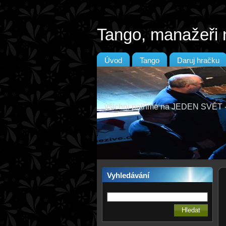
Tango, manažeři 
Úvod
Tango
Daruj hračku
všichni patříme na JEDEN SVĚ
Vyhledávání