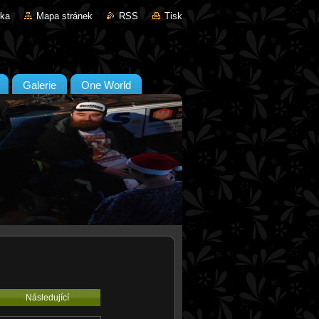
nka
Mapa stránek
RSS
Tisk
Galerie
One World
Následující