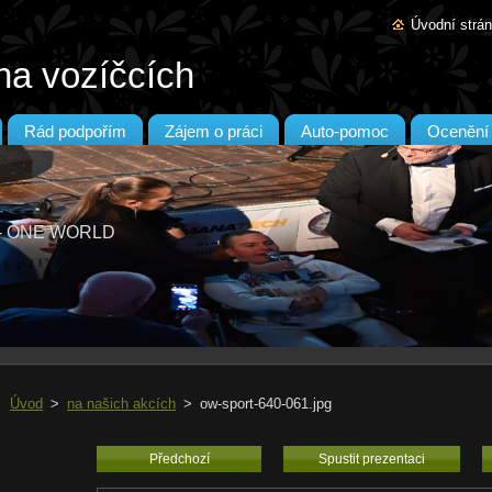
Úvodní strá
na vozíčcích
Rád podpořím
Zájem o práci
Auto-pomoc
Ocenění
T - ONE WORLD
Úvod
>
na našich akcích
>
ow-sport-640-061.jpg
Předchozí
Spustit prezentaci