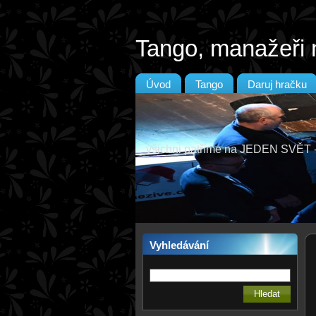
Tango, manažeři 
Úvod
Tango
Daruj hračku
všichni patříme na JEDEN SVĚ
Vyhledávání