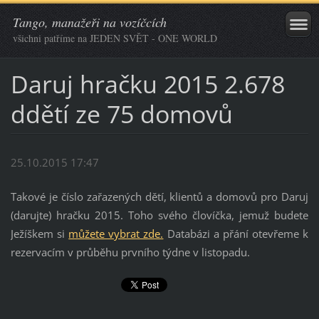
Tango, manažeři na vozíčcích
všichni patříme na JEDEN SVĚT - ONE WORLD
Daruj hračku 2015 2.678
ddětí ze 75 domovů
25.10.2015 17:47
Takové je číslo zařazených dětí, klientů a domovů pro Daruj
(darujte) hračku 2015. Toho svého človíčka, jemuž budete
Ježíškem si
můžete vybrat zde.
Databázi a přání otevřeme k
rezervacím v průběhu prvního týdne v listopadu.