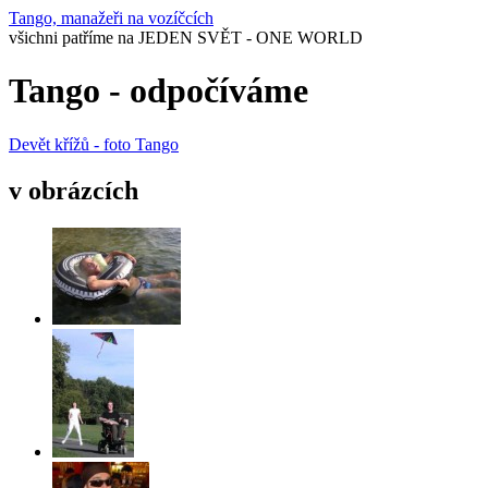
Tango, manažeři na vozíčcích
všichni patříme na JEDEN SVĚT - ONE WORLD
Tango - odpočíváme
Devět křížů - foto Tango
v obrázcích