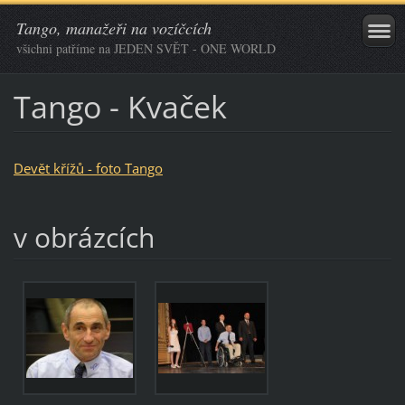
Tango, manažeři na vozíčcích
všichni patříme na JEDEN SVĚT - ONE WORLD
Tango - Kvaček
Devět křížů - foto Tango
v obrázcích