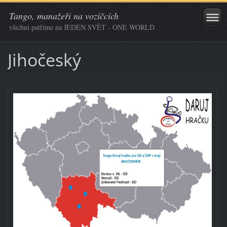
Tango, manažeři na vozíčcích
všichni patříme na JEDEN SVĚT - ONE WORLD
Jihočeský