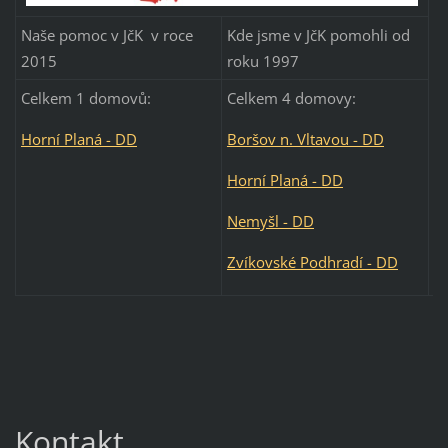
Naše pomoc v JčK v roce
Kde jsme v JčK pomohli od
2015
roku 1997
Celkem 1 domovů:
Celkem 4 domovy:
Horní Planá - DD
Boršov n. Vltavou - DD
Horní Planá - DD
Nemyšl - DD
Zvíkovské Podhradí - DD
Kontakt