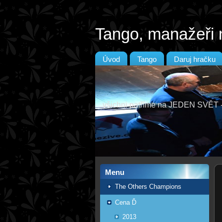
Tango, manažeři 
Úvod
Tango
Daruj hračku
všichni patříme na JEDEN SVĚ
Menu
The Others Champions
Cena Ď
2013