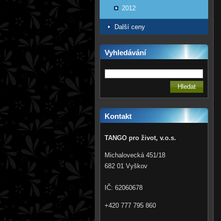
2012
Další ceny
Vyhledávání
Kontakt
TANGO pro život, v.o.s.
Michalovecká 451/18
682 01 Vyškov
IČ: 62060678
+420 777 795 860