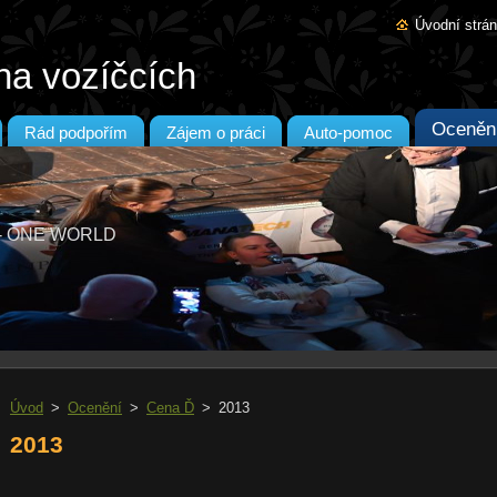
Úvodní strá
na vozíčcích
Oceněn
Rád podpořím
Zájem o práci
Auto-pomoc
T - ONE WORLD
Úvod
>
Ocenění
>
Cena Ď
>
2013
2013