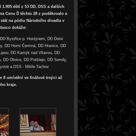
 1.905 dětí z 53 DD, DSS a dalších
 na Cenu Ď těchto 28 z poděkovalo a
 stát na pódiu Národního divadla v
edasco dokáže:
DD Bystřice p. Hostýnem, DD Dolní
ny, DD Horní Čermná, DD Hranice, DD
ipou, DD Kamýk nad Vltavou, DD
, DD Otnice, DD Potštejn, DD Semily,
stré a DSS - Milíře-Tachov
8 umístění ve finálové trojici až
ho kraje.