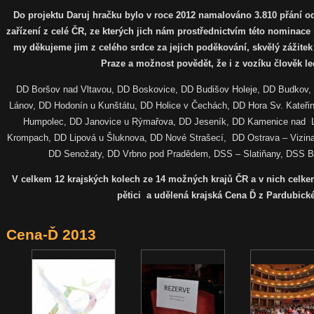
Do projektu Daruj hračku bylo v roce 2012 namalováno 3.810 přání od
zařízení z celé ČR, ze kterých jich nám prostřednictvím této nominace
my děkujeme jim z celého srdce za jejich poděkování, skvělý zážitek
Praze a možnost povědět, že i z vozíku člověk l
DD Boršov nad Vltavou, DD Boskovice, DD Budišov Holeje, DD Budkov, 
Lánov, DD Hodonín u Kunštátu, DD Holice v Čechách, DD Hora Sv. Kateři
Humpolec, DD Janovice u Rýmařova, DD Jeseník, DD Kamenice nad L
Krompach, DD Lipová u Šluknova, DD Nové Strašecí, DD Ostrava – Vizina
DD Senožaty, DD Vrbno pod Pradědem, DSS – Slatiňany, DSS By
V celkem 12 krajských kolech ze 14 možných krajů ČR a v nich celkem 
pětici a udělená krajská Cena Ď z Pardubické
Cena-Ď 2013