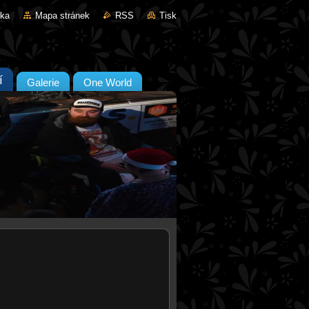
nka
Mapa stránek
RSS
Tisk
í
Galerie
One World