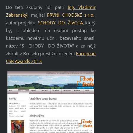
Do této skupiny lidí patří
Ing. Vladimír
Zá
branský,
majitel
PRVN
Í CHODSKÉ s.r.o
.,
autor projektu
SCHODY
DO ŽIVOTA
, který
by, s ohledem na osobní přístup ke
každému novému učni, bezevšeho snesl
název "S CHODY DO ŽIVOTA" a za nějž
získali v Bruselu prestižní ocenění
Europe
an
CSR Awards 2013