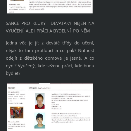
ŠANCE PRO KLUKY DEVÁŤÁKY NEJEN NA
VYUČENÍ, ALE I PRÁCI A BYDELNÍ PO NĚM
Jedna věc je jít z deváté třídy do učení,
nějak to tam protlouct a co pak? Nutnost
odejít z dětského domova je jasná. A co
nyní? Vyučený, kde seženu práci, kde budu
bydlet?