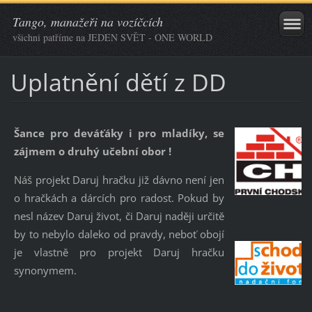
Tango, manažeři na vozíčcích
všichni patříme na JEDEN SVĚT - ONE WORLD
Uplatnění dětí z DD
Šance pro deváťáky i pro mladíky, se
zájmem o druhý učební obor !
Náš projekt Daruj hračku již dávno není jen
o hračkách a dárcích pro radost. Pokud by
nesl název Daruj život, či Daruj naději určitě
by to nebylo daleko od pravdy, neboť obojí
je vlastně pro projekt Daruj hračku
synonymem.