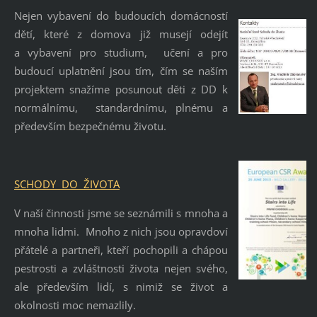
Nejen vybavení do budoucích domácností
dětí, které z domova již musejí odejít
a vybavení pro studium, učení a pro
budoucí uplatnění jsou tím, čím se naším
projektem snažíme posunout děti z DD k
normálnímu, standardnímu, plnému a
především bezpečnému životu.
SCHODY DO ŽIVO
TA
V naší činnosti jsme se seznámili s mnoha a
mnoha lidmi. Mnoho z nich jsou opravdoví
přátelé a partneři, kteří pochopili a chápou
pestrosti a zvláštnosti života nejen svého,
ale především lidí, s nimiž se život a
okolnosti moc nemazlily.