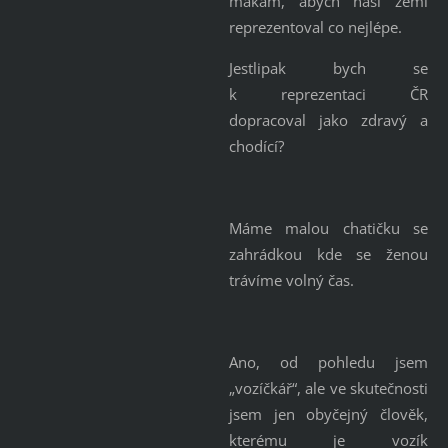
makám, abych naši zemi
reprezentoval co nejlépe.
Jestlipak bych se
k reprezentaci ČR
dopracoval jako zdravý a
chodící?
Máme malou chatičku se
zahrádkou kde se ženou
trávíme volný čas.
Ano, od pohledu jsem
„vozíčkář“, ale ve skutečnosti
jsem jen obyčejný člověk,
kterému je vozík