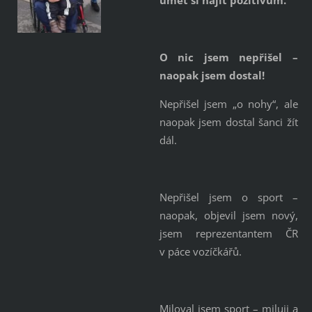
umět si najít pozitivum.
O nic jsem nepřišel –
naopak jsem dostal!
Nepřišel jsem „o nohy“, ale
naopak jsem dostal šanci žít
dál.
Nepřišel jsem o sport –
naopak, objevil jsem nový,
jsem reprezentantem ČR
v páce vozíčkářů.
Miloval jsem sport – miluji a