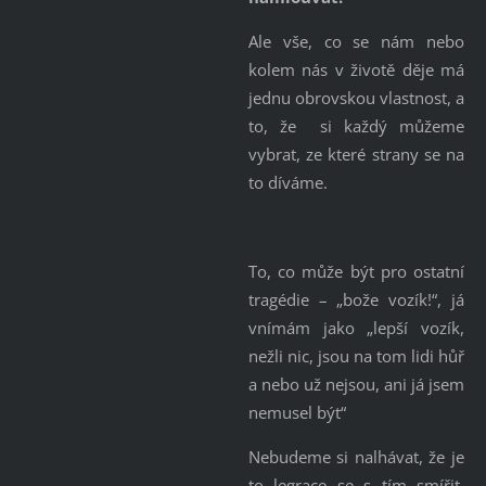
Ale vše, co se nám nebo
kolem nás v životě děje má
jednu obrovskou vlastnost, a
to, že si každý můžeme
vybrat, ze které strany se na
to díváme.
To, co může být pro ostatní
tragédie – „bože vozík!“, já
vnímám jako „lepší vozík,
nežli nic, jsou na tom lidi hůř
a nebo už nejsou, ani já jsem
nemusel být“
Nebudeme si nalhávat, že je
to legrace se s tím smířit,