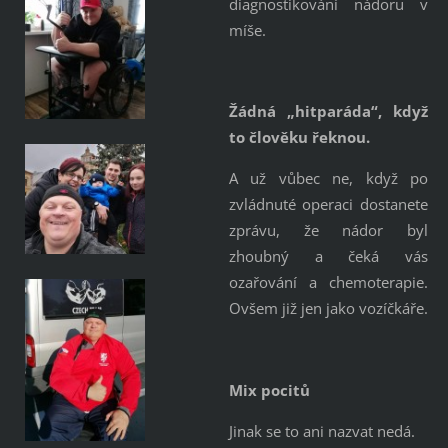
diagnostikování nádoru v
míše.
Žádná „hitparáda“, když
to člověku řeknou.
A už vůbec ne, když po
zvládnuté operaci dostanete
zprávu, že nádor byl
zhoubný a čeká vás
ozařování a chemoterapie.
Ovšem již jen jako vozíčkáře.
Mix pocitů
Jinak se to ani nazvat nedá.