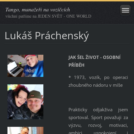
Tango, manažeři na vozíčcích
všichni patříme na JEDEN SVĚT - ONE WORLD
Lukáš Práchenský
JAK ŠEL ŽIVOT - OSOBNÍ
PŘÍBĚH
* 1973, vozík, po operaci
zhoubného nádoru v míše
Prakticky odjakživa jsem
sportoval. Sport považuji za
výzvu, rozvoj, motivaci,
ambici, uspokojení i