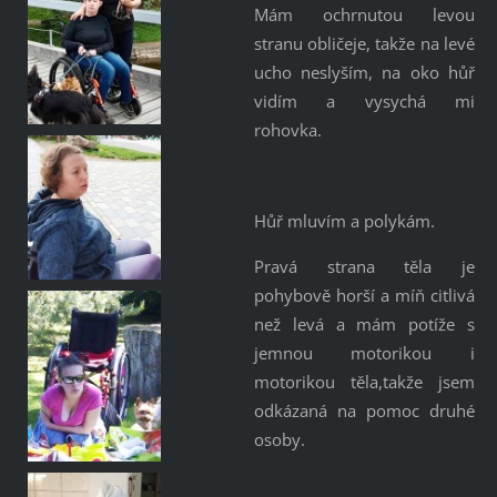
Mám ochrnutou levou
stranu obličeje, takže na levé
ucho neslyším, na oko hůř
vidím a vysychá mi
rohovka.
Hůř mluvím a polykám.
Pravá strana těla je
pohybově horší a míň citlivá
než levá a mám potíže s
jemnou motorikou i
motorikou těla,takže jsem
odkázaná na pomoc druhé
osoby.