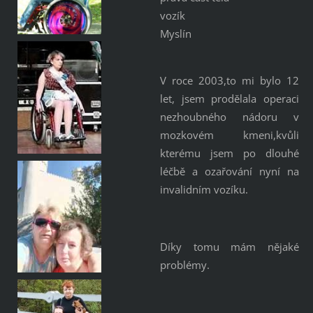
vozík
Myslín
V roce 2003,to mi bylo 12
let, jsem prodělala operaci
nezhoubného nádoru v
mozkovém kmeni,kvůli
kterému jsem po dlouhé
léčbě a ozařování nyní na
invalidním vozíku.
Díky tomu mám nějaké
problémy.