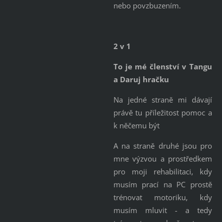
nebo povzbuzením.
2 v 1
To je mé členství v Tangu
a Daruj hračku
Na jedné straně mi dávají
právě tu příležitost pomoc a
k něčemu být
A na straně druhé jsou pro
mne výzvou a prostředkem
pro moji rehabilitaci, kdy
musím prací na PC prostě
trénovat motoriku, kdy
musím mluvit - a tedy