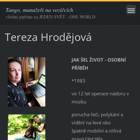
Tango, manažeři na vozíčcích
všichni patříme na JEDEN SVĚT - ONE WORLD
Tereza Hrodějová
JAK ŠEL ŽIVOT - OSOBNÍ
PŘÍBĚH
*1983
ve 12 let operace nádoru v
mozku
porucha řeči, polykání a
vidění na levé oko
špatně mobilní a citlivá
pravá část těla